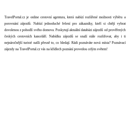
TravelPortal.cz je online cestovní agentura, která nabízí rozšířené možnosti výběru a
porovnání zájezdů.
Nabízí jednoduché řešení pro zákazníky, kteří si chtějí vybrat
dovolenou z pohodlí svého domova. Poskytují aktuální databázi zájezdů od prověřených
českých cestovních kanceláří. Nabídku zájezdů se snaží stále rozšiřovat, aby i ti
nejnáročnější turisté našli přesně to, co hledají.
Rádi poznáváte nová místa? Poznávací
zájezdy na TravelPortal.cz vás na křídlech poznání provedou celým světem!