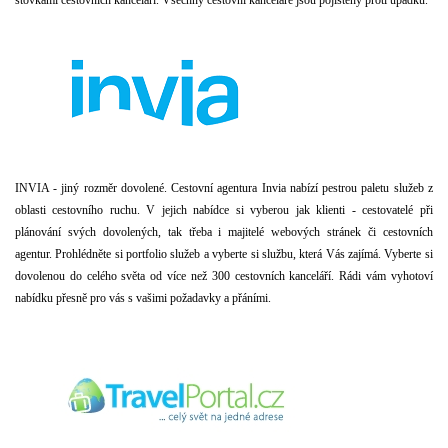
stovkami cestovních kanceláří. Všechny cestovní kanceláře jsou pojištěny proti úpadku.
INVIA - j
iný rozměr dovolené.
Cestovní agentura Invia nabízí pestrou paletu služeb z
oblasti cestovního ruchu. V jejich nabídce si vyberou jak klienti - cestovatelé při
plánování svých dovolených, tak třeba i majitelé webových stránek či cestovních
agentur. Prohlédněte si portfolio služeb a vyberte si službu, která Vás zajímá.
Vyberte si
dovolenou do celého světa od více než 300 cestovních kanceláří.
Rádi vám vyhotoví
nabídku přesně pro vás s vašimi požadavky a přáními.