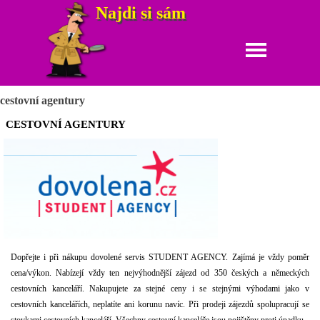
Najdi si sám
www.najdisisam.
cz
cestovní agentury
CESTOVNÍ AGENTURY
Dopřejte i při nákupu dovolené s
ervis STUDENT AGENCY. Zajímá je vždy p
oměr
cena/výkon. Nabízejí vždy ten nejvýhodnější zájezd od 350 českých a německých
cestovních kanceláří.
Nakupujete za stejné ceny i se stejnými výhodami jako v
cestovních kancelářích, neplatíte ani korunu navíc.
Při prodeji zájezdů spolupracují se